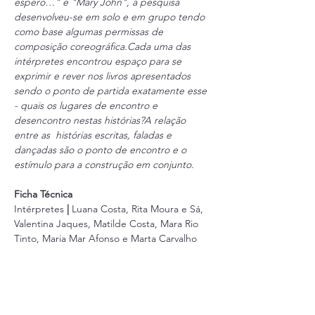
espero…" e "Mary John", a pesquisa 
desenvolveu-se em solo e em grupo tendo 
como base algumas permissas de 
composição coreográfica.Cada uma das 
intérpretes encontrou espaço para se 
exprimir e rever nos livros apresentados 
sendo o ponto de partida exatamente esse 
- quais os lugares de encontro e 
desencontro nestas histórias?A relação 
entre as  histórias escritas, faladas e 
dançadas são o ponto de encontro e o 
estímulo para a construção em conjunto.
Ficha Técnica 
Intérpretes 
| 
Luana Costa, Rita Moura e Sá, 
Valentina Jaques, Matilde Costa, Mara Rio 
Tinto, Maria Mar Afonso e Marta Carvalho
Orientação | Andreia Alpuim e Wallace 
Wong
Apoio | Oficina com Pinta e Teatro do 
Noroeste - Centro Dramático de Viana